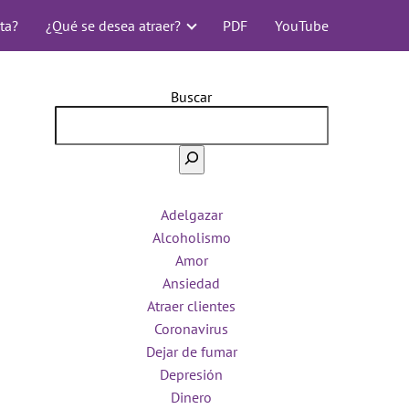
ta?
¿Qué se desea atraer?
PDF
YouTube
Buscar
Adelgazar
Alcoholismo
Amor
Ansiedad
Atraer clientes
Coronavirus
Dejar de fumar
Depresión
Dinero