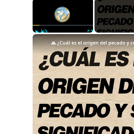
×
Play
Unmute
Fullscreen
🙏 ¿Cuál es el origen del pecado y c