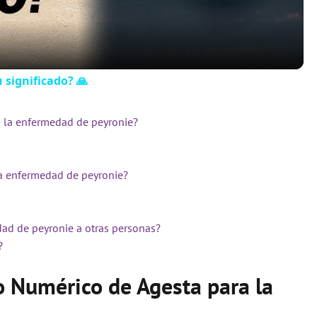
a
y
u significado? 🙏
V
a la enfermedad de peyronie?
i
la enfermedad de peyronie?
d
dad de peyronie a otras personas?
e
?
o Numérico de Agesta para la
o