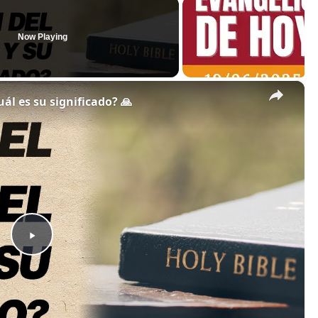
Now Playing
×
uál es su significado? 🙏
P
l