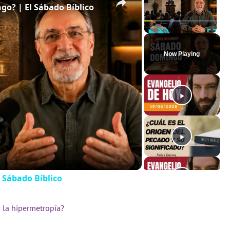
o? | El Sábado Bíblico
Play
Unmute
Full
Now Playing
 Sábado Bíblico
 la hipermetropía?