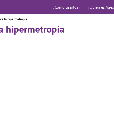
¿Cómo usarlos?
¿Quién es Ages
ra la hipermetropía
a hipermetropía