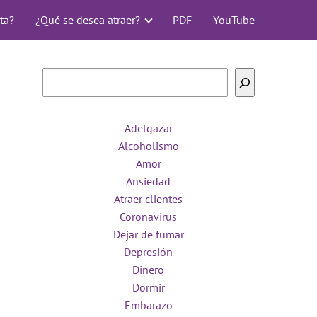
ta?
¿Qué se desea atraer?
PDF
YouTube
Buscar
Adelgazar
Alcoholismo
Amor
Ansiedad
Atraer clientes
Coronavirus
Dejar de fumar
Depresión
Dinero
Dormir
Embarazo