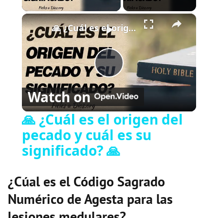
×
🙏 ¿Cuál es el origen del pecado y cuál es su significado? 🙏
P
Watch on
l
🙏 ¿Cuál es el origen del
pecado y cuál es su
a
significado? 🙏
y
¿Cúal es el Código Sagrado
V
Numérico de Agesta para las
lesiones medulares?