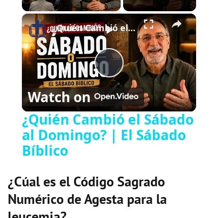
×
Play
Unmute
Fullscreen
¿Quién Cambió el Sábado al Domingo? | El Sábado Bíblico
Play
Watch on
Video
¿Quién Cambió el Sábado
al Domingo? | El Sábado
Bíblico
¿Cúal es el Código Sagrado
Numérico de Agesta para la
leucemia?