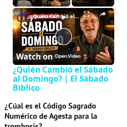
×
Play
Unmute
Fullscreen
¿Quién Cambió el Sábado al Domingo? | El Sábado Bíblico
Play
Watch on
Video
¿Quién Cambió el Sábado
al Domingo? | El Sábado
Bíblico
¿Cúal es el Código Sagrado
Numérico de Agesta para la
trombosis?