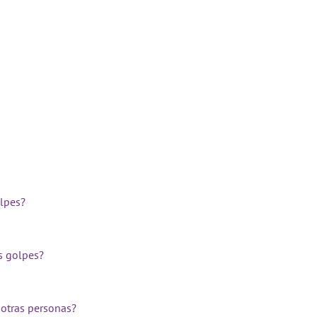
olpes?
s golpes?
 otras personas?