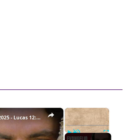
×
×
Evangelio de hoy - Domingo 3 de agosto de 2025 - Lucas 12:13-21 - Biblia Católica
Play
Unmute
Fullscreen