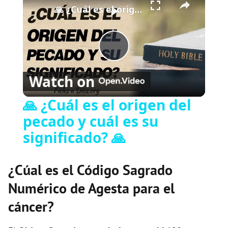
🙏 ¿Cuál es el origen del pecado y cuál es su significado? 🙏
P
Watch on
l
🙏 ¿Cuál es el origen del
pecado y cuál es su
a
significado? 🙏
y
¿Cúal es el Código Sagrado
V
Numérico de Agesta para el
cáncer?
i