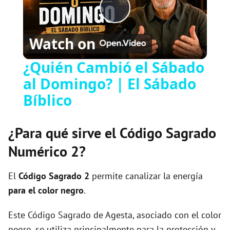
P
Watch on
l
¿Quién Cambió el Sábado
al Domingo? | El Sábado
a
Bíblico
y
¿Para qué sirve el Código Sagrado
V
Numérico 2?
i
El
Código Sagrado
2
permite canalizar la energía
para el color negro
.
d
Este Código Sagrado de Agesta, asociado con el color
negro, se utiliza principalmente para la protección y