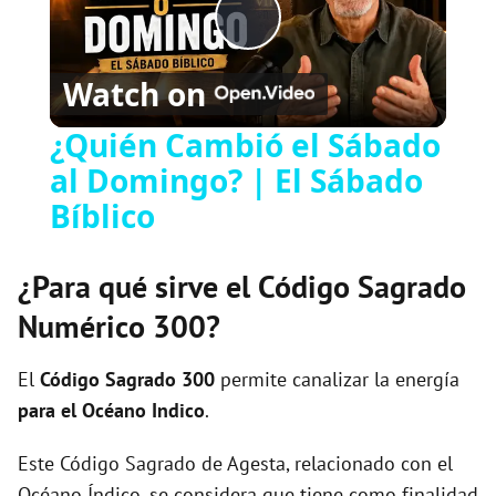
P
Watch on
l
¿Quién Cambió el Sábado
al Domingo? | El Sábado
a
Bíblico
y
¿Para qué sirve el Código Sagrado
V
Numérico 300?
i
El
Código Sagrado
300
permite canalizar la energía
para el Océano Indico
.
d
Este Código Sagrado de Agesta, relacionado con el
Océano Índico, se considera que tiene como finalidad