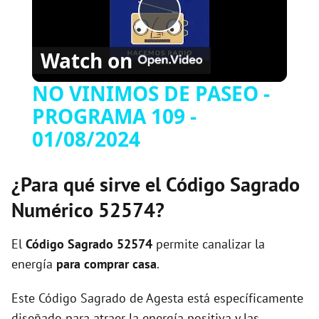
Play
Watch on
Video
NO VINIMOS DE PASEO -
PROGRAMA 109 -
01/08/2024
¿Para qué sirve el Código Sagrado
Numérico 52574?
El
Código Sagrado
52574
permite canalizar la
energía
para comprar casa
.
Este Código Sagrado de Agesta está específicamente
diseñado para atraer la energía positiva y las