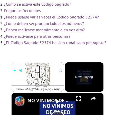
¿Cómo se activa este Código Sagrado?
Preguntas frecuentes
¿Puede usarse varias veces el Código Sagrado 52574?
¿Cómo deben ser pronunciados los números?
¿Deben realizarse mentalmente o en voz alta?
¿Puede activarse para otras personas?
¿El Código Sagrado 52574 ha sido canalizado por Agesta?
×
Now Playing
×
Play
Unmute
Fullscreen
NO VINIMOS DE PASEO - PROGRAMA 109 - 01/08/2024