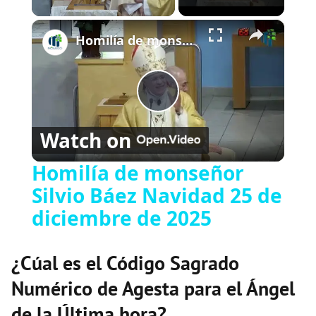
×
Play
Unmute
Fullscreen
Homilía de monseñor Silvio Báez Navidad 25 de diciembre de 2025
P
Watch on
l
Homilía de monseñor
Silvio Báez Navidad 25 de
a
diciembre de 2025
y
¿Cúal es el Código Sagrado
V
Numérico de Agesta para el Ángel
de la Última hora?