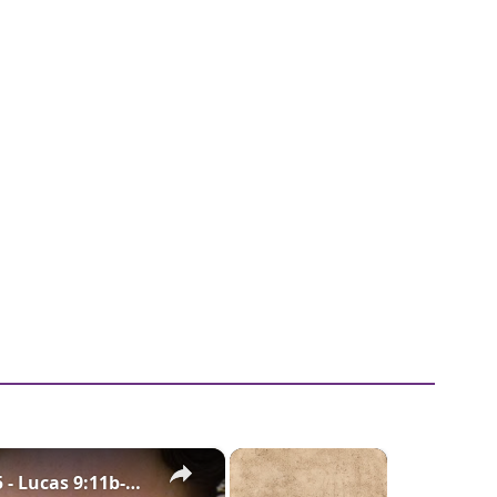
×
×
Evangelio de hoy - Jueves 19 de junio de 2025 - Lucas 9:11b-17 - Biblia Católica