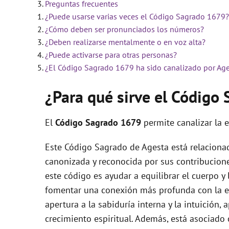
Preguntas frecuentes
¿Puede usarse varias veces el Código Sagrado 1679?
i
¿Cómo deben ser pronunciados los números?
¿Deben realizarse mentalmente o en voz alta?
d
¿Puede activarse para otras personas?
¿El Código Sagrado 1679 ha sido canalizado por Ag
e
¿Para qué sirve el Códig
o
El
Código Sagrado
1679
permite canalizar la 
Este Código Sagrado de Agesta está relaciona
canonizada y reconocida por sus contribuciones
este código es ayudar a equilibrar el cuerpo y 
fomentar una conexión más profunda con la espi
apertura a la sabiduría interna y la intuición
crecimiento espiritual. Además, está asociado