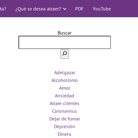
ta?
¿Qué se desea atraer?
PDF
YouTube
Buscar
Adelgazar
Alcoholismo
Amor
Ansiedad
Atraer clientes
Coronavirus
Dejar de fumar
Depresión
Dinero