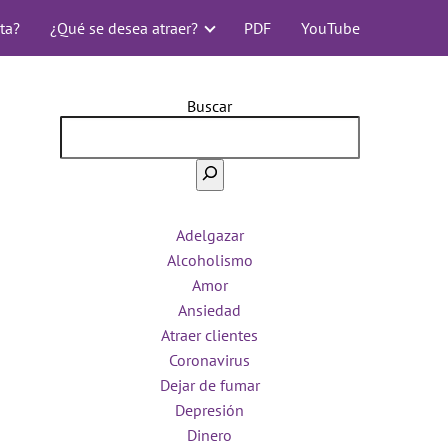
ta?
¿Qué se desea atraer?
PDF
YouTube
Buscar
Adelgazar
Alcoholismo
Amor
Ansiedad
Atraer clientes
Coronavirus
Dejar de fumar
Depresión
Dinero