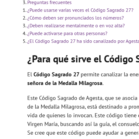
Preguntas frecuentes
¿Puede usarse varias veces el Código Sagrado 27?
i
¿Cómo deben ser pronunciados los números?
¿Deben realizarse mentalmente o en voz alta?
d
¿Puede activarse para otras personas?
¿El Código Sagrado 27 ha sido canalizado por Agest
e
¿Para qué sirve el Código
o
El
Código Sagrado
27
permite canalizar la en
señora de la Medalla Milagrosa
.
Este Código Sagrado de Agesta, que se asocia
de la Medalla Milagrosa, está destinado a prom
vida de quienes lo invocan. Este código tiene 
Virgen María, buscando así la guía, el consue
Se cree que este código puede ayudar a genera