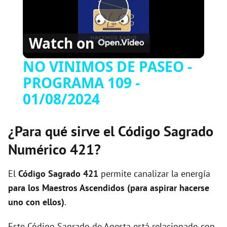
P
Watch on
l
NO VINIMOS DE PASEO -
PROGRAMA 109 -
a
01/08/2024
y
¿Para qué sirve el Código Sagrado
V
Numérico 421?
i
El
Código Sagrado
421
permite canalizar la energía
para los Maestros Ascendidos (para aspirar hacerse
uno con ellos)
.
d
Este Código Sagrado de Agesta está relacionado con