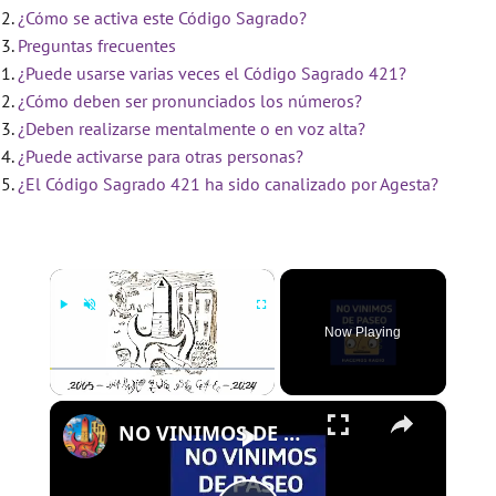
¿Cómo se activa este Código Sagrado?
Preguntas frecuentes
¿Puede usarse varias veces el Código Sagrado 421?
¿Cómo deben ser pronunciados los números?
¿Deben realizarse mentalmente o en voz alta?
¿Puede activarse para otras personas?
¿El Código Sagrado 421 ha sido canalizado por Agesta?
×
Now Playing
×
Play
Unmute
Fullscreen
NO VINIMOS DE PASEO - PROGRAMA 109 - 01/08/2024