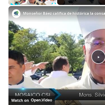
Play
Unmute
Fullscreen
Monseñor Báez califica de histórica la con
Play
Video
Watch on