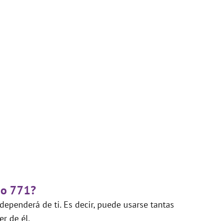
do 771?
ependerá de ti. Es decir, puede usarse tantas
r de él.