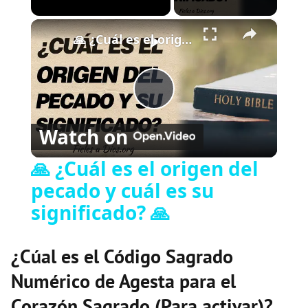
×
Play
Unmute
Fullscreen
🙏 ¿Cuál es el origen del pecado y cuál es su significado? 🙏
P
Watch on
l
🙏 ¿Cuál es el origen del
pecado y cuál es su
a
significado? 🙏
y
¿Cúal es el Código Sagrado
V
Numérico de Agesta para el
Corazón Sagrado (Para activar)?