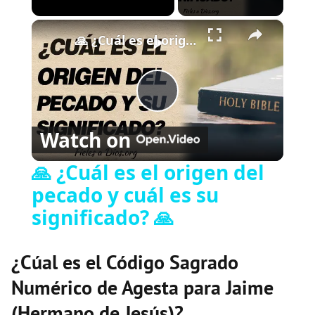
×
Play
Unmute
Fullscreen
🙏 ¿Cuál es el origen del pecado y cuál es su significado? 🙏
P
Watch on
l
🙏 ¿Cuál es el origen del
pecado y cuál es su
a
significado? 🙏
y
¿Cúal es el Código Sagrado
V
Numérico de Agesta para Jaime
(Hermano de Jesús)?