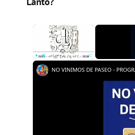
Lanto?
×
Play
Unmute
Fullscreen
NO VINIMOS DE PASEO - PROGRA