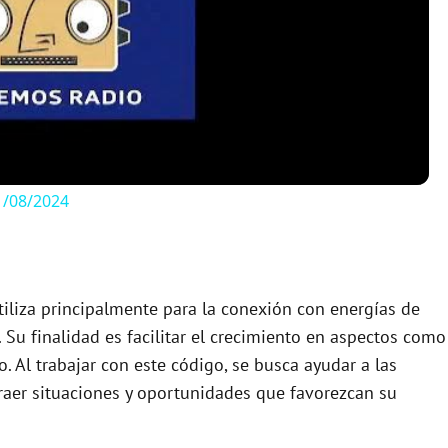
l
a
y
/08/2024
V
i
tiliza principalmente para la conexión con energías de
 Su finalidad es facilitar el crecimiento en aspectos como
d
. Al trabajar con este código, se busca ayudar a las
traer situaciones y oportunidades que favorezcan su
e