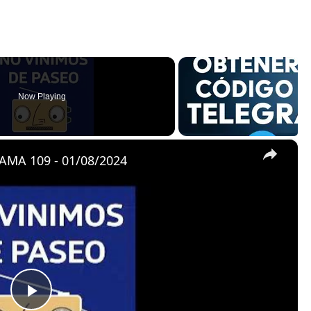
Now Playing
×
MA 109 - 01/08/2024
P