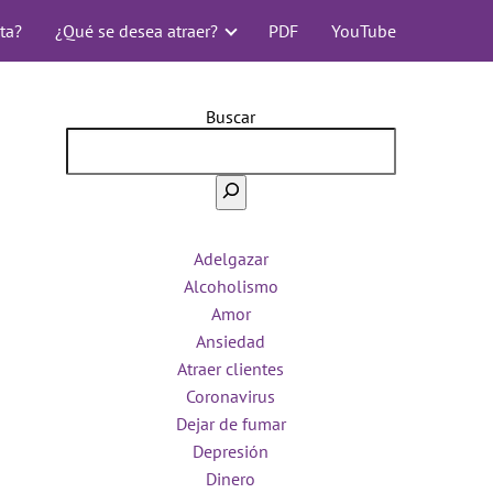
ta?
¿Qué se desea atraer?
PDF
YouTube
Buscar
Adelgazar
Alcoholismo
Amor
Ansiedad
Atraer clientes
Coronavirus
Dejar de fumar
Depresión
Dinero