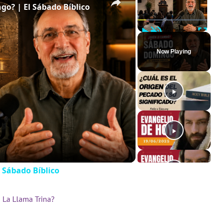
o? | El Sábado Bíblico
Play
Unmute
Full
Now Playing
 Sábado Bíblico
 La Llama Trina?