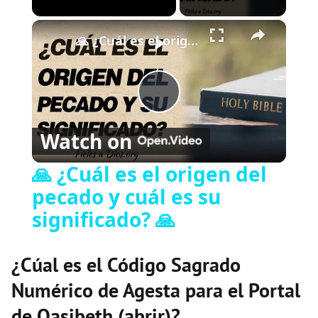
×
Play
Unmute
Fullscreen
🙏 ¿Cuál es el origen del pecado y cuál es su significado? 🙏
Play
Watch on
Video
🙏 ¿Cuál es el origen del
pecado y cuál es su
significado? 🙏
¿Cúal es el Código Sagrado
Numérico de Agesta para el Portal
de Oasibeth (abrir)?