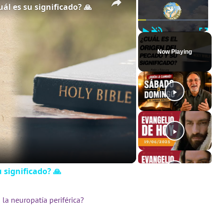
uál es su significado? 🙏
Play
Unmute
Full
Now Playing
u significado? 🙏
la neuropatía periférica?