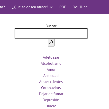
ta?
¿Qué se desea atraer?
PDF
YouTube
Buscar
Adelgazar
Alcoholismo
Amor
Ansiedad
Atraer clientes
Coronavirus
Dejar de fumar
Depresión
Dinero