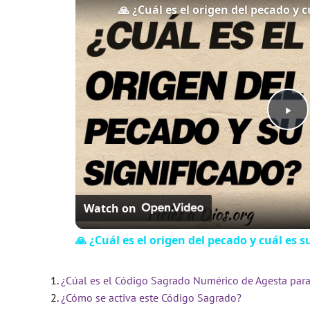
🙏 ¿Cuál es el origen del pecado y c
P
l
Watch on
a
🙏 ¿Cuál es el origen del pecado y cuál es s
y
¿Cúal es el Código Sagrado Numérico de Agesta para 
V
¿Cómo se activa este Código Sagrado?